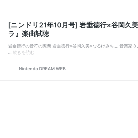
[ニンドリ21年10月号] 岩垂徳行×谷岡
ラ』楽曲試聴
岩垂徳行の音符の隙間 岩垂徳行×谷岡久美×なるけみちこ 音楽家３人組
[ニ
…
続きを読む
ン
ド
Nintendo DREAM WEB
リ
21
年
10
月
号]
岩
垂
徳
行
×