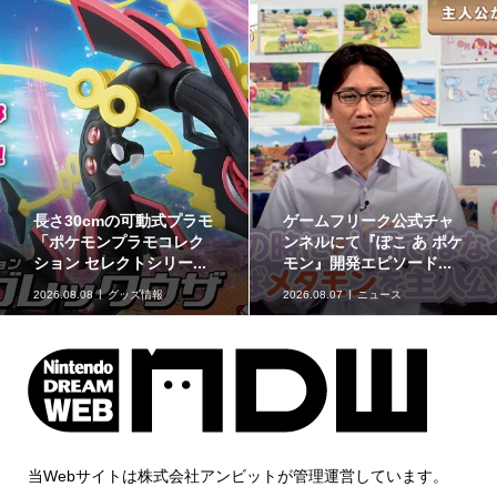
ゲームフリーク公式チャ
最初のパートナーポケモ
ンネルにて『ぽこ あ ポケ
ンなど30種！「ポケット
モン』開発エピソード...
モンスター30周年 ミニ...
2026.08.07
ニュース
2026.08.07
グッズ情報
当Webサイトは株式会社アンビットが管理運営しています。