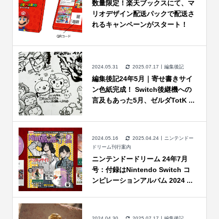
数量限定！楽天ブックスにて、マ
リオデザイン配送パックで配送さ
れるキャンペーンがスタート！
2024.05.31
2025.07.17
編集後記
編集後記24年5月｜寄せ書きサイ
ン色紙完成！ Switch後継機への
言及もあった5月、ゼルダTotK ...
2024.05.16
2025.04.24
ニンテンドー
ドリーム刊行案内
ニンテンドードリーム 24年7月
号：付録はNintendo Switch コ
ンピレーションアルバム 2024 ...
2024.04.30
2025.07.17
編集後記