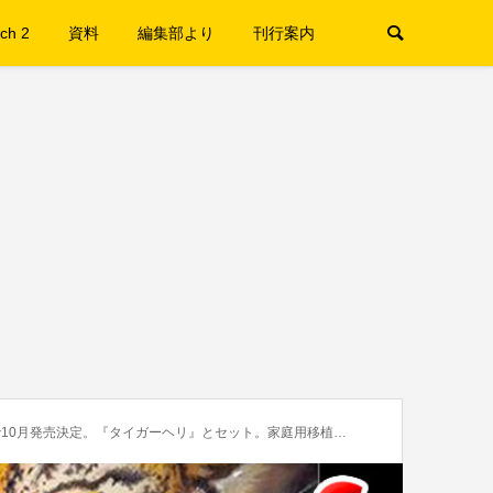
ch 2
資料
編集部より
刊行案内
発売決定。『タイガーヘリ』とセット。家庭用移植版+幻の『ゲットスター』も復刻決定！