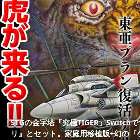
STGの金字塔『究極TIGER』Swit
リ』とセット。家庭用移植版+幻の『