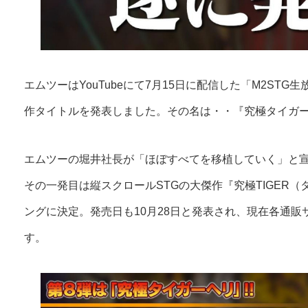
エムツーはYouTubeにて7月15日に配信した「M2STG生放送 
作タイトルを発表しました。その名は・・『究極タイガ
エムツーの堀井社長が「ほぼすべてを移植していく」と
その一発目は縦スクロールSTGの大傑作『究極TIGER
ングに決定。発売日も10月28日と発表され、現在各通
す。