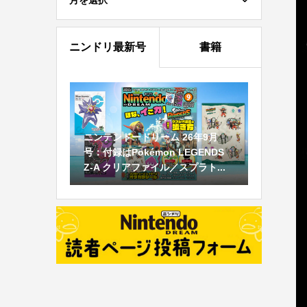
月を選択
ニンドリ最新号
書籍
ニンテンドードリーム 26年9月
号：付録はPokémon LEGENDS
Z-A クリアファイル／スプラト...