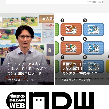
ケモ
ポケモンの姿のソフビ貯
8月7日より事前抽選
ット
金箱「ポケモンコインバ
始！ 高知県にて「N
..
ンク」に、ゲンガーな...
ンバーによるポケモン.
2026.08.07
グッズ情報
2026.08.07
イベント情報