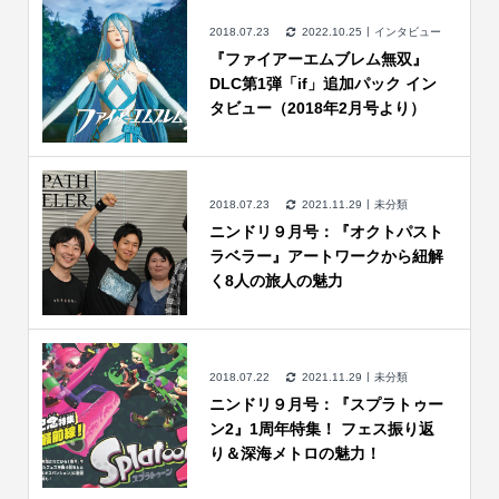
2018.07.23
2022.10.25
インタビュー
『ファイアーエムブレム無双』
DLC第1弾「if」追加パック イン
タビュー（2018年2月号より）
2018.07.23
2021.11.29
未分類
ニンドリ９月号：『オクトパスト
ラベラー』アートワークから紐解
く8人の旅人の魅力
2018.07.22
2021.11.29
未分類
ニンドリ９月号：『スプラトゥー
ン2』1周年特集！ フェス振り返
り＆深海メトロの魅力！