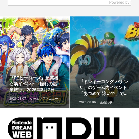
『FEヒーローズ』超英雄
『ドンキーコング バナン
召喚イベント「憧れの温
ザ』のゲーム内イベント
泉旅行」2026年8月7日...
「あつめて 泳いで」で...
2026.08.07
ゲームソフトニュー
ス
2026.08.06
企画記事