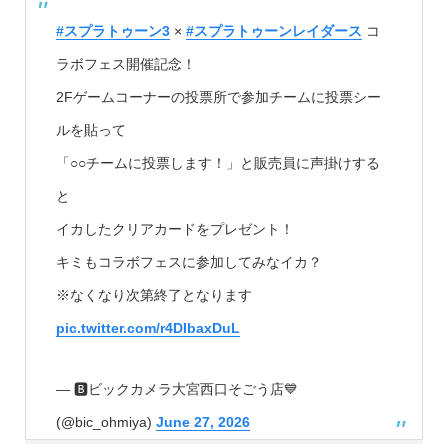
#スプラトゥーン3
×
#スプラトゥーンレイダース
コ
ラボフェス開催記念！
2Fゲームコーナーの投票所で参加チームに投票シー
ルを貼って
「○○チームに投票します！」と販売員に声掛けする
と
イカしたクリアカードをプレゼント！
キミもコラボフェスに参加してみなイカ？
※なくなり次第終了となります
pic.twitter.com/r4DIbaxDuL
— 🅱️ビックカメラ大宮西口そごう店💙
(@bic_ohmiya)
June 27, 2026