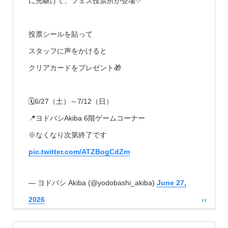
に先駆けて、フェス投票所が登場✨
投票シールを貼って
スタッフに声をかけると
クリアカードをプレゼント🎁
🗓️6/27（土）～7/12（日）
📍ヨドバシAkiba 6階ゲームコーナー
※なくなり次第終了です
pic.twitter.com/ATZBogCdZm
— ヨドバシ Akiba (@yodobashi_akiba)
June 27,
2026