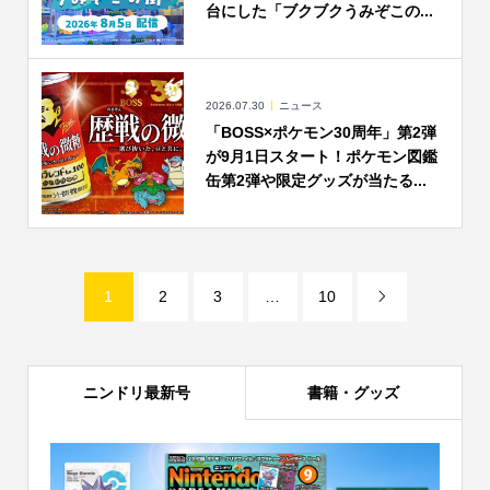
台にした「ブクブクうみぞこの...
2026.07.30
ニュース
「BOSS×ポケモン30周年」第2弾
が9月1日スタート！ポケモン図鑑
缶第2弾や限定グッズが当たる...
1
2
3
…
10

ニンドリ最新号
書籍・グッズ