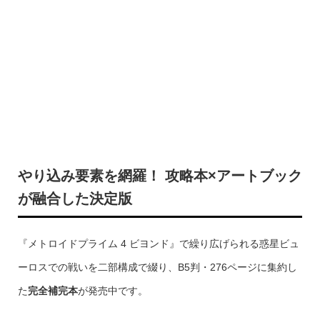
やり込み要素を網羅！ 攻略本×アートブック
が融合した決定版
『メトロイドプライム 4 ビヨンド』で繰り広げられる惑星ビュ
ーロスでの戦いを二部構成で綴り、B5判・276ページに集約し
た
完全補完本
が発売中です。