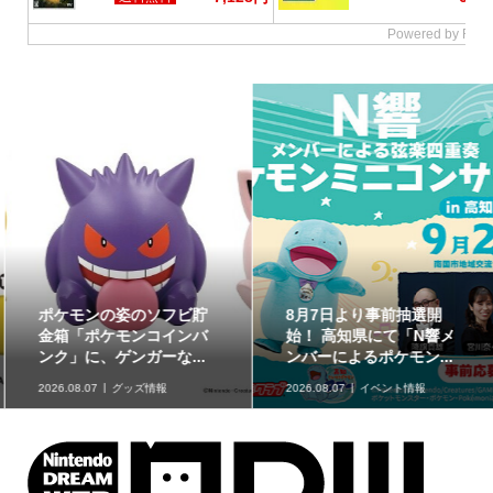
ポケモンの姿のソフビ貯
8月7日より事前抽選開
金箱「ポケモンコインバ
始！ 高知県にて「N響メ
ンク」に、ゲンガーな...
ンバーによるポケモン...
2026.08.07
グッズ情報
2026.08.07
イベント情報