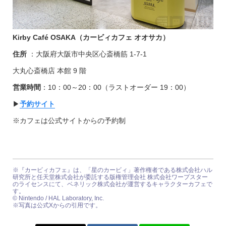
Kirby Café OSAKA（カービィカフェ オオサカ）
住所
：大阪府大阪市中央区心斎橋筋 1-7-1
大丸心斎橋店 本館 9 階
営業時間
：10：00～20：00（ラストオーダー 19：00）
▶︎
予約サイト
※カフェは公式サイトからの予約制
※『カービィカフェ』は、「星のカービィ」著作権者である株式会社ハル
研究所と任天堂株式会社が委託する版権管理会社 株式会社ワープスター
のライセンスにて、ベネリック株式会社が運営するキャラクターカフェで
す。
© Nintendo / HAL Laboratory, Inc.
※写真は公式Xからの引用です。