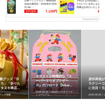
イラストが特徴的な『ス
原作再現がスゴい「ギャ
ーパーマリオブラザー
ラクシーコート」の細部
ズ』のフロート【kikai...
に注目！元ネタも合わ...
2026.08.09
kikaiのマリオグッズ
ミュージアム
2026.08.09
企画記事