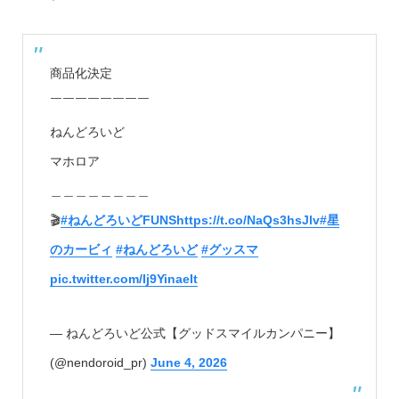
商品化決定
￣￣￣￣￣￣￣￣
ねんどろいど
マホロア
＿＿＿＿＿＿＿＿
🎬
#ねんどろいどFUNS
https://t.co/NaQs3hsJlv
#星
のカービィ
#ねんどろいど
#グッスマ
pic.twitter.com/Ij9YinaeIt
— ねんどろいど公式【グッドスマイルカンパニー】
(@nendoroid_pr)
June 4, 2026