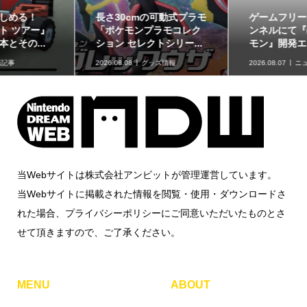
ゲームフリーク公式チャ
最初のパートナーポケモ
ンネルにて『ぽこ あ ポケ
ンなど30種！「ポケット
モン』開発エピソード...
モンスター30周年 ミニ...
2026.08.07
ニュース
2026.08.07
グッズ情報
当Webサイトは株式会社アンビットが管理運営しています。
当Webサイトに掲載された情報を閲覧・使用・ダウンロードさ
れた場合、プライバシーポリシーにご同意いただいたものとさ
せて頂きますので、ご了承ください。
MENU
ABOUT