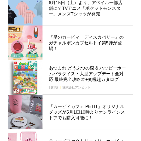
6月15日（土）より、アベイル一部店
舗にてTVアニメ「ポケットモンスタ
ー」メンズTシャツが発売
『星のカービィ ディスカバリー』の
ガチャルポンカプセルトイ第5弾が登
場！
あつまれ どうぶつの森 & ハッピーホー
ムパラダイス・大型アップデート全対
応 最終完全攻略本+究極超カタログ
刊行物
株式会社アンビット
「カービィカフェ PETIT」オリジナル
グッズが5月1日10時よりオンラインス
トアでも購入可能に！
ティーズファクトリーより、カービィ