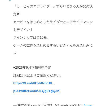
『カービィのエアライダー』すらいどきゃんが発売決
定🌟
カービィをはじめとしたライダーとエアライドマシン
をデザイン！
ラインナップは全10種。
ゲームの世界を楽しめるすらいどきゃんをお楽しみに
🎶
■2026年9月下旬発売予定
詳細は下記よりご確認ください。
https://t.co/iXBvMNlVH0
…
pic.twitter.com/JEQg0TgQ3K
— 株式会社ハート【公式】 (@heartcorp0810)
June