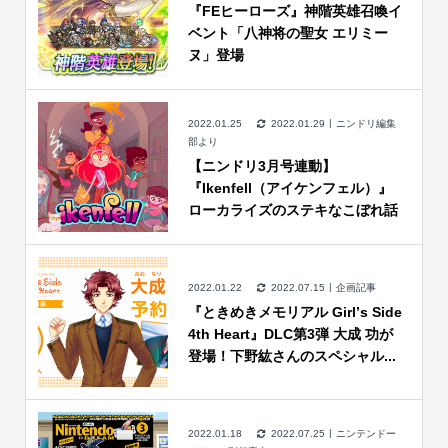
『FEヒーローズ』神階英雄召喚イ
ベント「八神将の聖女 エリミー
ヌ」登場
2022.01.25
2022.01.29
ニンドリ編集
部より
【ニンドリ3月号連動】
『Ikenfell（アイケンフェル）』
ローカライズのステキなこぼれ話
2022.01.22
2022.07.15
企画記事
『ときめきメモリアル Girlʼs Side
4th Heart』DLC第3弾 大成 功が
登場！下野紘さんのスペシャル...
2022.01.18
2022.07.25
ニンテンドー