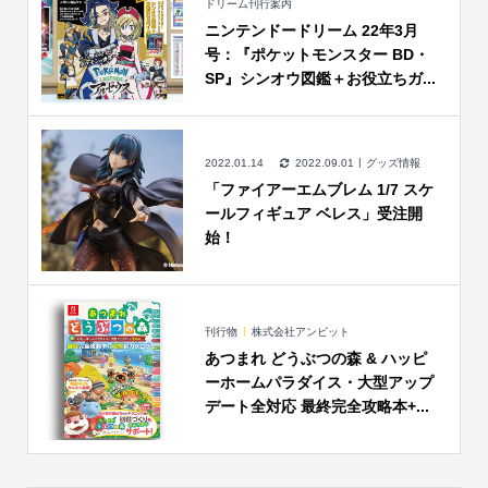
ドリーム刊行案内
ニンテンドードリーム 22年3月
号：『ポケットモンスター BD・
SP』シンオウ図鑑＋お役立ちガ...
2022.01.14
2022.09.01
グッズ情報
「ファイアーエムブレム 1/7 スケ
ールフィギュア ベレス」受注開
始！
刊行物
株式会社アンビット
あつまれ どうぶつの森 & ハッピ
ーホームパラダイス・大型アップ
デート全対応 最終完全攻略本+...