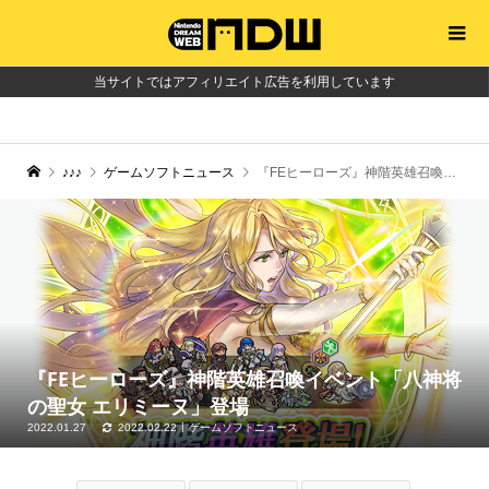
当サイトではアフィリエイト広告を利用しています
♪♪♪
ゲームソフトニュース
『FEヒーローズ』神階英雄召喚イベント「八神将の聖女 エリミーヌ」登場
『FEヒーローズ』神階英雄召喚イベント「八神将
の聖女 エリミーヌ」登場
2022.01.27
2022.02.22
ゲームソフトニュース