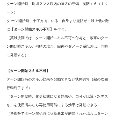
ターン開始時、周囲２マス以内の味方の守備、魔防＋６（１タ
ーン）
タ ーン開始時、十字方向にいる、
自身より魔防が１以上低い
敵
に
【ターン開始スキル不可】
を付与。
（英雄決闘では、ターン開始スキル不可の付与と、敵軍のター
ン開始時スキルが同時の場合、回復やダメージ系以外は、同時
に発動する）
【ターン開始スキル不可】
ターン開始時のスキル効果を発動できない状態異常（敵の次回
行動終了まで）
（ターン開始時、化身状態になる効果や、自分が比翼・双界ス
キルを使用済みなら再使用可能にする効果は発動できる）
（快癒等でターン開始時に状態異常が解除された場合はターン