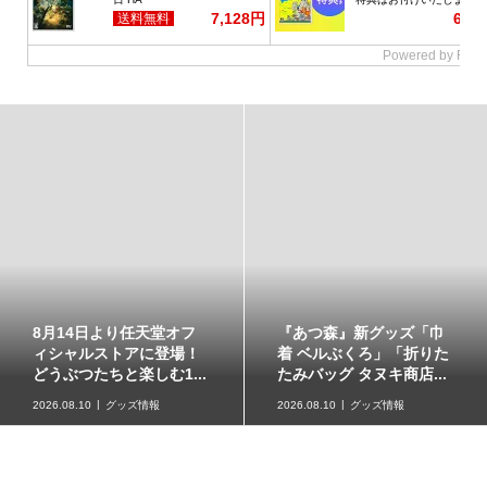
イラストが特徴的な『ス
原作再現がスゴい「ギャ
ーパーマリオブラザー
た
ラクシーコート」の細部
ズ』のフロート【kikai...
に注目！元ネタも合わ...
2026.08.09
kikaiのマリオグッズ
ミュージアム
2026.08.09
企画記事