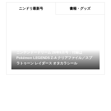
ニンドリ最新号
書籍・グッズ
ニンテンドードリーム 26年9月号：付録は
Pokémon LEGENDS Z-A クリアファイル／スプ
ラトゥーン レイダース オタカラシール