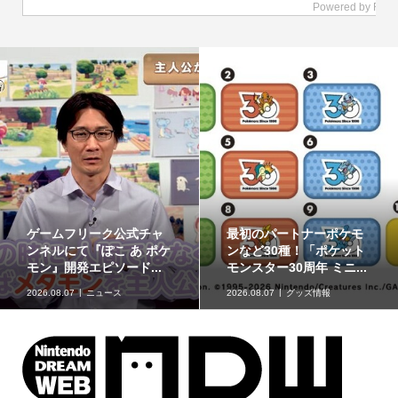
ポケモンの姿のソフビ貯
8月7日より事前抽選開
金箱「ポケモンコインバ
始！ 高知県にて「N響メ
ンク」に、ゲンガーな...
ンバーによるポケモン...
2026.08.07
グッズ情報
2026.08.07
イベント情報