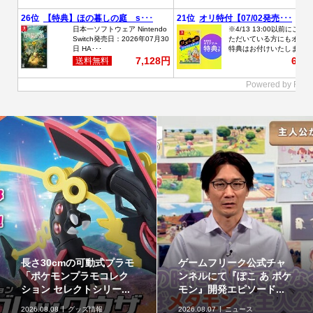
長さ30cmの可動式プラモ
ゲームフリーク公式チャ
「ポケモンプラモコレク
ンネルにて『ぽこ あ ポケ
ション セレクトシリー...
モン』開発エピソード...
2026.08.08
グッズ情報
2026.08.07
ニュース