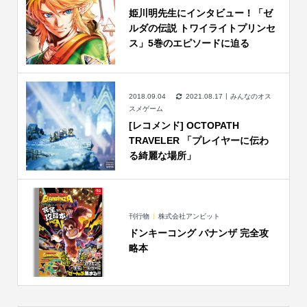
姫川明先生にインタビュー！「ゼ
ルダの伝説 トワイライトプリンセ
ス」5巻のエピソードに迫る
2018.09.04
2021.08.17
みんなのオス
スメゲーム
[レコメンド] OCTOPATH
TRAVELER 「プレイヤーに伝わ
る綺麗な場所」
刊行物
株式会社アンビット
ドンキーコング バナンザ 完全攻
略本