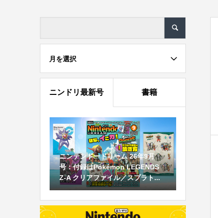
月を選択
ニンドリ最新号
書籍
ニンテンドードリーム 26年9月
号：付録はPokémon LEGENDS
Z-A クリアファイル／スプラト...