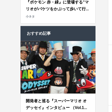
『ポケモン 赤・緑』に登場する“マ
リオがバケツをかぶって歩いて行...
小ネタ
おすすめ記事
開発者と巡る『スーパーマリオ オ
デッセイ』インタビュー （Vol.1...