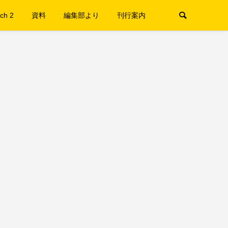
ch 2
資料
編集部より
刊行案内