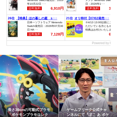
ャ
最初のパートナーポケモ
ポケモンの姿のソフビ
ケ
ンなど30種！「ポケット
金箱「ポケモンコイン