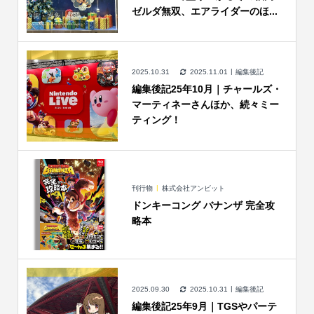
ゼルダ無双、エアライダーのほ...
2025.10.31
2025.11.01
編集後記
編集後記25年10月｜チャールズ・
マーティネーさんほか、続々ミー
ティング！
刊行物
株式会社アンビット
ドンキーコング バナンザ 完全攻
略本
2025.09.30
2025.10.31
編集後記
編集後記25年9月｜TGSやパーテ