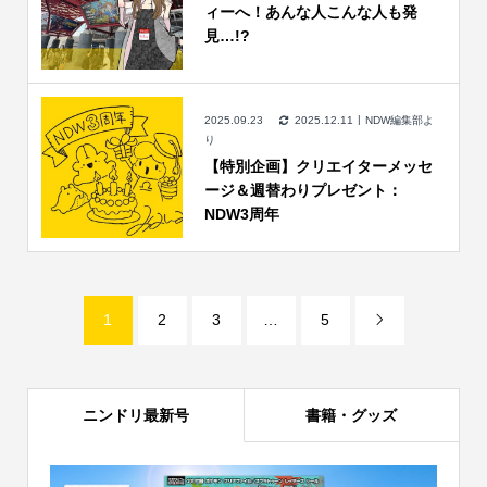
ィーへ！あんな人こんな人も発
見…!?
2025.09.23
2025.12.11
NDW編集部よ
り
【特別企画】クリエイターメッセ
ージ＆週替わりプレゼント：
NDW3周年
1
2
3
…
5

ニンドリ最新号
書籍・グッズ