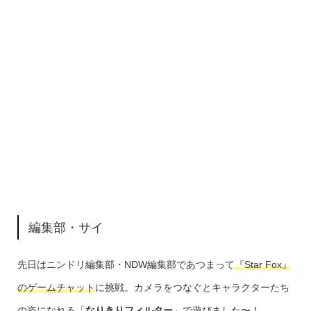
編集部・サイ
先日はニンドリ編集部・NDW編集部であつまって
『Star Fox』
のゲームチャット
に挑戦。カメラをつなぐとキャラクターたち
の姿になれる「
なりきりフィルター
」で遊びました〜！