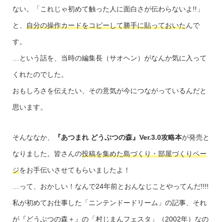
ない。「これじゃ初めて触った人に面白さが伝わらないよ!!」
と、
自分の操作カードをコピーして勝手に貼っておいた
んで
す。
…という話を、当時の編集長（サオヘン）がなんか気に入って
くれたのでした。
おもしろさを伝えたい、その意気が今につながっているんだと
思います。
そんななか、
『あつまれ どうぶつの森』Ver.3.0攻略本
が発売と
なりました。皆さんの
投稿を集めた島づくり・部屋づくりペー
ジ
をお手伝いさせてもらいましたよ！
…って、おかしい！なんで24年前とおんなじことやってんだ!!!!
私が初めてお仕事した「ニンテンドードリーム」の記事、それ
が『どうぶつの森＋』の「村じまんフェスタ」（2002年）なの