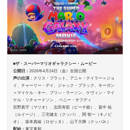
■
ザ・スーパーマリオギャラクシー・ムービー
公開日：
2026年4月24日（金）全国公開
声の出演
：クリス・プラット、アニャ・テイラー＝ジョ
イ、チャーリー・デイ、ジャック・ブラック、キーガン
＝マイケル・キー、ブリ―・ラーソン、ケヴィン・マイ
ケル・リチャードソン 、ベニー・サフディ
宮野真守（マリオ）、志田有彩（ピーチ姫）、畠中 祐
（ルイージ）、三宅健太（クッパ）、関 智一（キノピ
オ）、坂本真綾（ロゼッタ）、山下大輝（クッパJr.）
配給：
東宝東和