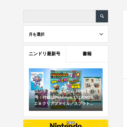
月を選択
ニンドリ最新号
書籍
ニンテンドードリーム 26年9月
号：付録はPokémon LEGENDS
Z-A クリアファイル／スプラト...