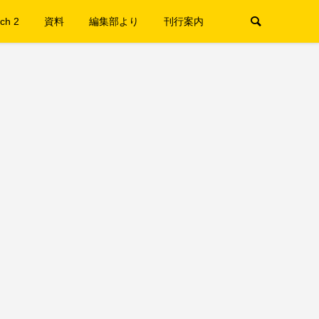
ch 2
資料
編集部より
刊行案内