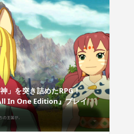
神」を突き詰めたRPG！
n One Edition』プレイ