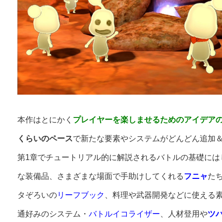
本作はとにかく
プレイヤーを楽しませるためのアイデア
くらいのペース
で新たな要素やシステムがどんどん追加
第1章でチュートリアル的に解説されるバトルの基礎には
な装備品、さまざまな場面で手助けしてくれる
フニャ
た
タぞろいの
リーフブック
、料理や武器開発などに使える
通好みのシステム・
バトルイコライザー
、人材登用や
ツ