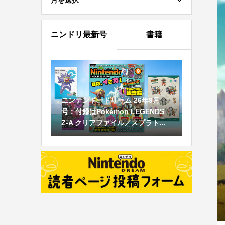
月を選択
ニンドリ最新号
書籍
ニンテンドードリーム 26年9月
号：付録はPokémon LEGENDS
Z-A クリアファイル／スプラト...