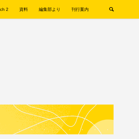
ch 2
資料
編集部より
刊行案内