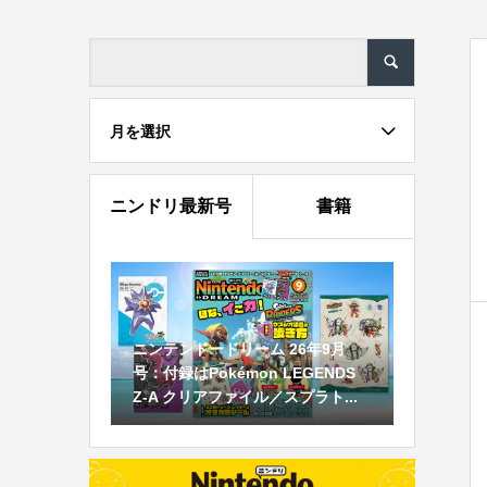
月を選択
ニンドリ最新号
書籍
ニンテンドードリーム 26年9月
号：付録はPokémon LEGENDS
Z-A クリアファイル／スプラト...