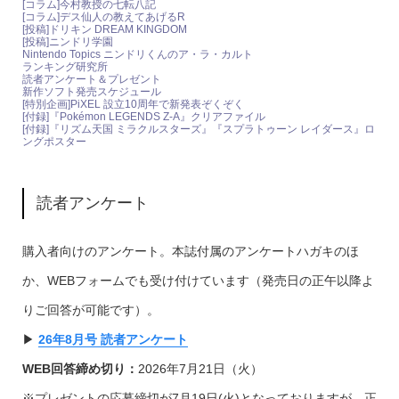
[コラム]今村教授の七転八記
[コラム]デス仙人の教えてあげるR
[投稿]ドリキン DREAM KINGDOM
[投稿]ニンドリ学園
Nintendo Topics ニンドリくんのア・ラ・カルト
ランキング研究所
読者アンケート＆プレゼント
新作ソフト発売スケジュール
[特別企画]PiXEL 設立10周年で新発表ぞくぞく
[付録]『Pokémon LEGENDS Z-A』クリアファイル
[付録]『リズム天国 ミラクルスターズ』『スプラトゥーン レイダース』ロ
ングポスター
読者アンケート
購入者向けのアンケート。本誌付属のアンケートハガキのほ
か、WEBフォームでも受け付けています（発売日の正午以降よ
りご回答が可能です）。
▶︎
26年8月号 読者アンケート
WEB回答締め切り：
2026年7月21日（火）
※プレゼントの応募締切が7月19日(火)となっておりますが、正