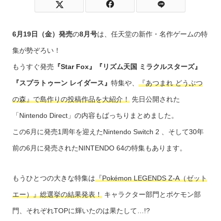
6月19日（金）発売
の
8月号
は、任天堂の新作・名作ゲームの特
集が勢ぞろい！
もうすぐ発売
『Star Fox』『リズム天国 ミラクルスターズ』
『スプラトゥーン レイダース』
特集や、
『あつまれ どうぶつ
の森』で島作りの投稿作品を大紹介！
先日公開された
「Nintendo Direct」の内容もばっちりまとめました。
この6月に発売1周年を迎えたNintendo Switch 2 、そして30年
前の6月に発売されたNINTENDO 64の特集もあります。
もうひとつの大きな特集は
『Pokémon LEGENDS Z-A（ゼット
エー）』総選挙の結果発表！
キャラクター部門とポケモン部
門、それぞれTOPに輝いたのは果たして…!?