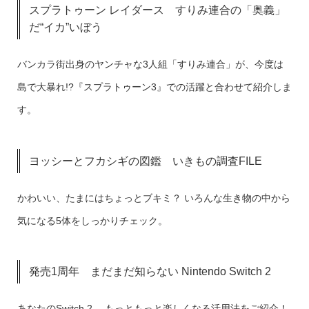
スプラトゥーン レイダース すりみ連合の「奥義」
だ“イカ”いぼう
バンカラ街出身のヤンチャな3人組「すりみ連合」が、今度は
島で大暴れ!?『スプラトゥーン3』での活躍と合わせて紹介しま
す。
ヨッシーとフカシギの図鑑 いきもの調査FILE
かわいい、たまにはちょっとブキミ？ いろんな生き物の中から
気になる5体をしっかりチェック。
発売1周年 まだまだ知らない Nintendo Switch 2
あなたのSwitch 2 、もっともっと楽しくなる活用法をご紹介！