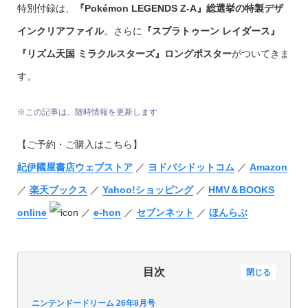
特別付録は、
『Pokémon LEGENDS Z-A』総選挙の特製デザ
インクリアファイル
。さらに
『スプラトゥーン レイダース』
『リズム天国 ミラクルスターズ』ロングポスター
がついてきま
す。
※この記事は、随時情報を更新します
【ご予約・ご購入はこちら】
紀伊國屋書店ウェブストア
／
ヨドバシドットコム
／
Amazon
／
楽天ブックス
／
Yahoo!ショッピング
／
HMV＆BOOKS
online
／
e-hon
／
セブンネット
／
ほんらぶ
目次
閉じる
ニンテンドードリーム 26年8月号