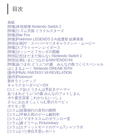
目次
表紙
[特集]本領発揮 Nintendo Switch 2
[特集]リズム天国 ミラクルスターズ
[特集]Star Fox
[特集]Pokémon LEGENDS Z-A 総選挙 結果発表
[特別企画]ザ・スーパーマリオギャラクシー・ムービー
[特集]スプラトゥーン レイダース
[特集]ヨッシーとフカシギの図鑑
[特別記念]まだまだ知らないNintendo Switch 2
[特別企画]いまにつながるNINTENDO 64
[特集]あつまれ どうぶつの森 みんなの島づくりスペシャル
はじまるよー！ Nintendo DREAM 30TH
[新作]FINAL FANTASY VII REVELATION
[新作]Pictonico!
新作ラインナップ
キャラクターダービーDX
[コミック]おとうさんは早起きゲーマー
あつまれどうぶつの森 みんなのフォトじまん
ポケ森交流場 これからもいっしょ
さらにおおきくふくらむ星のカービィ
ポケモン堂
[コラム]岩垂徳行の音符の隙間
[コラム]平林久和のゲーム解剖学
[コラム]イマダチススムのダウンロー堂
[コラム]倉ドリーム Picturediary
[コラム]エディットモードのゲームTシャツラボ
[コラム]パリ発任天堂レポート