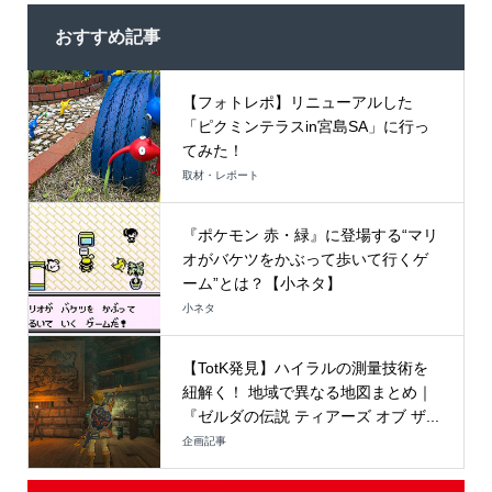
おすすめ記事
【フォトレポ】リニューアルした
「ピクミンテラスin宮島SA」に行っ
てみた！
取材・レポート
『ポケモン 赤・緑』に登場する“マリ
オがバケツをかぶって歩いて行くゲ
ーム”とは？【小ネタ】
小ネタ
【TotK発見】ハイラルの測量技術を
紐解く！ 地域で異なる地図まとめ｜
『ゼルダの伝説 ティアーズ オブ ザ...
企画記事