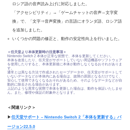
ロシア語の音声読み上げに対応しました。
「アクセシビリティ」→「ゲームチャットの音声⇔文字変
換」で、「文字⇒音声変換」の言語にオランダ語、ロシア語
を追加しました。
いくつかの問題の修正と、動作の安定性向上を行いました。
＜任天堂より本体更新時の注意事項＞
Nintendo Switch 2 本体が正常な状態で、本体を更新してください。
本体を改造したり、任天堂がサポートしていない周辺機器やソフトウェア
を使用したりすると、本体更新後に本体が動作しなくなるおそれがありま
す。
通常とは異なる方法で作成されたセーブデータや、任天堂がサポートして
いないデータなどが本体内にある場合は、故障の原因となるだけでなく、
安心して使用できなくなるおそれがあるため、そのようなデータなどが自
動的に除去される場合があります。
上記のような異常な状態で本体を更新した場合は、動作を保証いたしませ
ん。また、修理や保証の対象外となります。
＜関連リンク＞
▶︎
任天堂サポート – Nintendo Switch 2「本体を更新する」バ
ージョン22.5.0