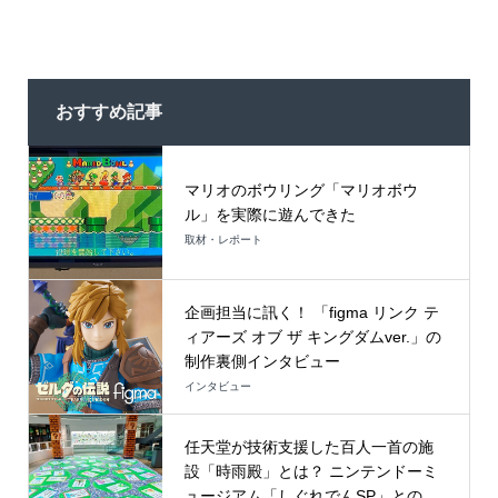
おすすめ記事
マリオのボウリング「マリオボウ
ル」を実際に遊んできた
取材・レポート
企画担当に訊く！ 「figma リンク テ
ィアーズ オブ ザ キングダムver.」の
制作裏側インタビュー
インタビュー
任天堂が技術支援した百人一首の施
設「時雨殿」とは？ ニンテンドーミ
ュージアム「しぐれでんSP」との...