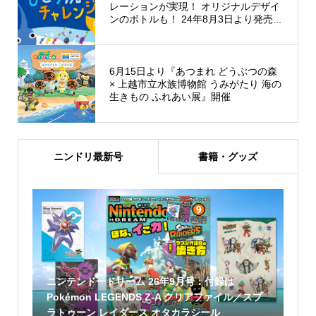
レーションが実現！ オリジナルデザイ
ンのボトルも！ 24年8月3日より発売...
6月15日より『あつまれ どうぶつの森
× 上越市立水族博物館 うみがたり 海の
生きもの ふれあい展』開催
ニンドリ最新号
書籍・グッズ
ニンテンドードリーム 26年9月号：付録は
Pokémon LEGENDS Z-A クリアファイル／スプ
ラトゥーン レイダース オタカラシール