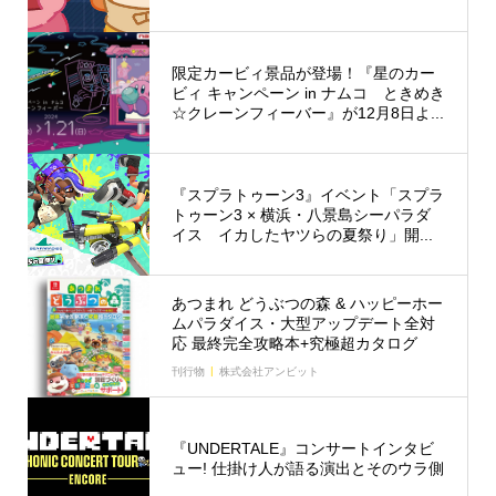
限定カービィ景品が登場！『星のカー
ビィ キャンペーン in ナムコ ときめき
☆クレーンフィーバー』が12月8日よ...
『スプラトゥーン3』イベント「スプラ
トゥーン3 × 横浜・八景島シーパラダ
イス イカしたヤツらの夏祭り」開...
あつまれ どうぶつの森 & ハッピーホー
ムパラダイス・大型アップデート全対
応 最終完全攻略本+究極超カタログ
刊行物
株式会社アンビット
『UNDERTALE』コンサートインタビ
ュー! 仕掛け人が語る演出とそのウラ側