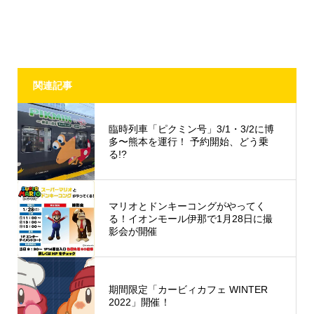
関連記事
臨時列車「ピクミン号」3/1・3/2に博
多〜熊本を運行！ 予約開始、どう乗
る!?
マリオとドンキーコングがやってく
る！イオンモール伊那で1月28日に撮
影会が開催
期間限定「カービィカフェ WINTER
2022」開催！