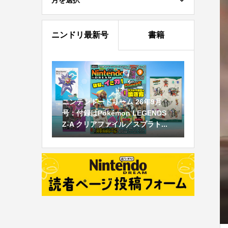
月を選択
ニンドリ最新号
書籍
ニンテンドードリーム 26年9月
号：付録はPokémon LEGENDS
Z-A クリアファイル／スプラト...