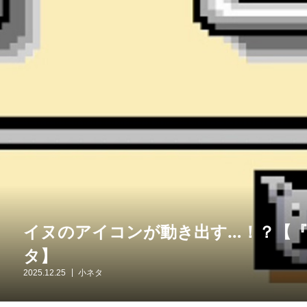
イヌのアイコンが動き出す…！？【
タ】
2025.12.25
小ネタ