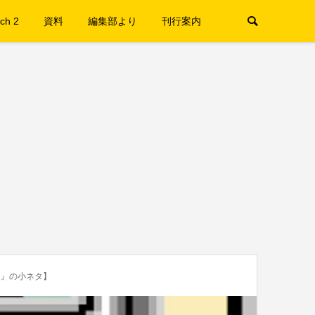
ch 2
資料
編集部より
刊行案内
ト』の小ネタ】