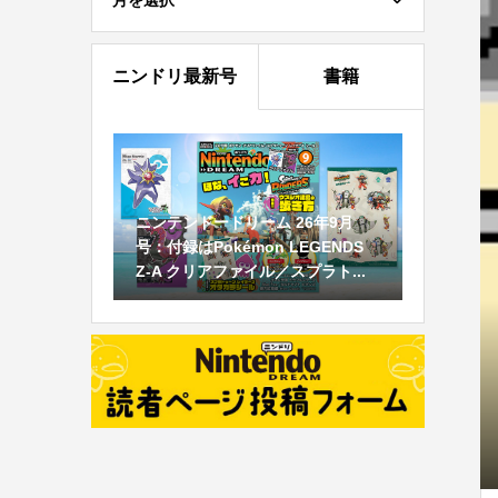
月を選択
ニンドリ最新号
書籍
ニンテンドードリーム 26年9月
号：付録はPokémon LEGENDS
Z-A クリアファイル／スプラト...