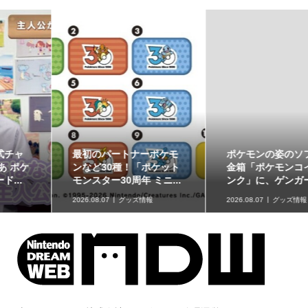
ポケモンの姿のソフビ貯
8月7日より事前抽選開
金箱「ポケモンコインバ
始！ 高知県にて「N響メ
ンク」に、ゲンガーな...
ンバーによるポケモン...
2026.08.07
グッズ情報
2026.08.07
イベント情報