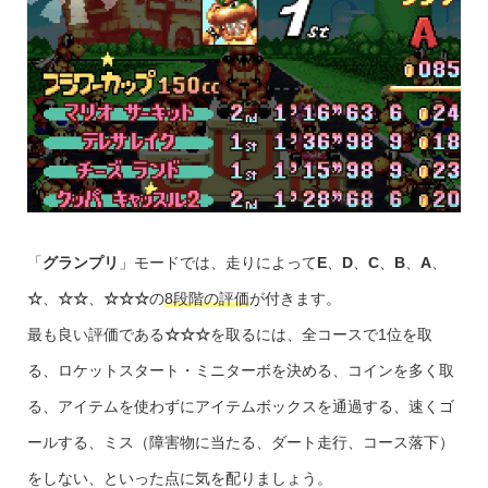
「
グランプリ
」モードでは、走りによって
E
、
D
、
C
、
B
、
A
、
☆
、
☆☆
、
☆☆☆
の
8段階の評価
が付きます。
最も良い評価である
☆☆☆
を取るには、全コースで1位を取
る、ロケットスタート・ミニターボを決める、コインを多く取
る、アイテムを使わずにアイテムボックスを通過する、速くゴ
ールする、ミス（障害物に当たる、ダート走行、コース落下）
をしない、といった点に気を配りましょう。