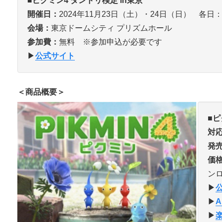
■ピクミン4 ダンドリ検定 in東京
開催日：
2024年11月23日（土）・24日（日） 各日：10:
会場：
東京ドームシティ プリズムホール
参加費：
無料 ※参加申込が必要です
▶︎
公式サイト
＜商品概要＞
■
ピ
対
発
価
ンロ
▶︎
▶︎
A
▶︎