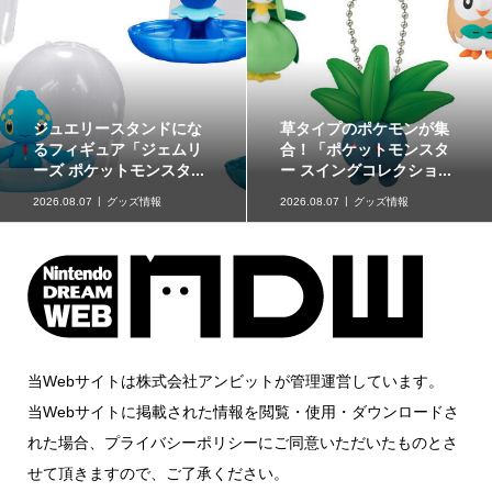
『FEヒーローズ』超英雄
ンが集
『ドンキーコング
召喚イベント「憧れの温
ンスタ
ザ』のゲーム内
泉旅行」2026年8月7日...
ョ...
「あつめて 泳いで」
2026.08.07
ゲームソフトニュー
報
ス
2026.08.06
企画記事
当Webサイトは株式会社アンビットが管理運営しています。
当Webサイトに掲載された情報を閲覧・使用・ダウンロードさ
れた場合、プライバシーポリシーにご同意いただいたものとさ
せて頂きますので、ご了承ください。