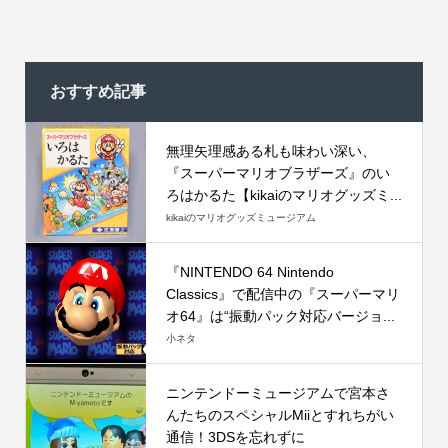
おすすめ記事
無理矢理感ある札も味わい深い、
『スーパーマリオブラザーズ』のい
ろはかるた【kikaiのマリオグッズミ...
kikaiのマリオグッズミュージアム
『NINTENDO 64 Nintendo
Classics』で配信中の『スーパーマリ
オ64』は“振動パック対応バージョ...
小ネタ
ニンテンドーミュージアムで宮本さ
んたちのスペシャルMiiとすれちがい
通信！3DSを忘れずに