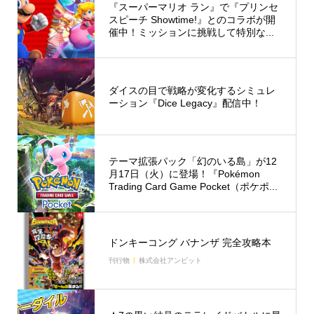
『スーパーマリオ ラン』で『プリンセ
スピーチ Showtime!』とのコラボが開
催中！ミッションに挑戦して特別な...
ダイスの目で戦略が変化するシミュレ
ーション『Dice Legacy』配信中！
テーマ拡張パック「幻のいる島」が12
月17日（火）に登場！『Pokémon
Trading Card Game Pocket（ポケポ...
ドンキーコング バナンザ 完全攻略本
刊行物
株式会社アンビット