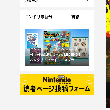
月を選択
ニンドリ最新号
書籍
ニンテンドードリーム 26年9月
号：付録はPokémon LEGENDS
Z-A クリアファイル／スプラト...