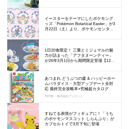
イースターをテーマにしたポケモング
ッズ「Pokémon Botanical Easter」が3
月22日（土）より、ポケモンセンタ...
1日20食限定！ 三重とミジュマルの魅
力が詰まった「アフタヌーンティー」
が26年3月1日から期間限定登場【12...
あつまれ どうぶつの森 & ハッピーホー
ムパラダイス・大型アップデート全対
応 最終完全攻略本+究極超カタログ
刊行物
株式会社アンビット
すねてる表情がフィギュアに！「うち
のポケモンマスコット しらんぷり」が
カプセルトイで3月下旬に登場