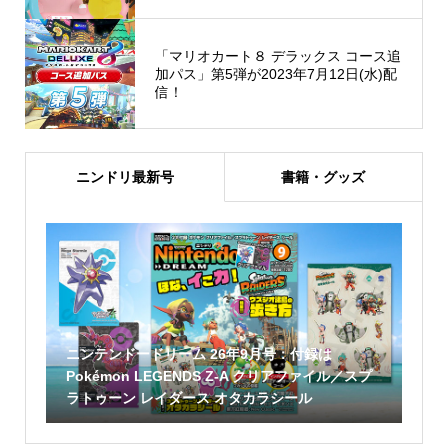
「マリオカート８ デラックス コース追
加パス」第5弾が2023年7月12日(水)配
信！
ニンドリ最新号
書籍・グッズ
ニンテンドードリーム 26年9月号：付録は
Pokémon LEGENDS Z-A クリアファイル／スプ
ラトゥーン レイダース オタカラシール