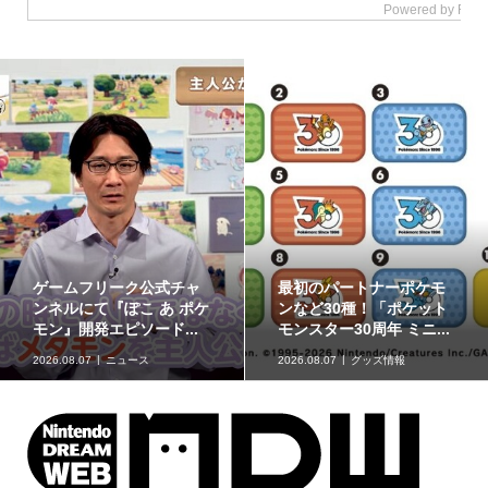
ポケモンの姿のソフビ貯
8月7日より事前抽選開
金箱「ポケモンコインバ
始！ 高知県にて「N響メ
ンク」に、ゲンガーな...
ンバーによるポケモン...
2026.08.07
グッズ情報
2026.08.07
イベント情報