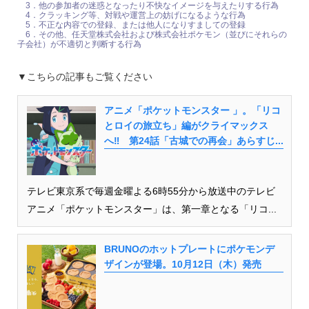
3．他の参加者の迷惑となったり不快なイメージを与えたりする行為
4．クラッキング等、対戦や運営上の妨げになるような行為
5．不正な内容での登録、または他人になりすましての登録
6．その他、任天堂株式会社および株式会社ポケモン（並びにそれらの
子会社）が不適切と判断する行為
▼こちらの記事もご覧ください
アニメ「ポケットモンスター 」。「リコ
とロイの旅立ち」編がクライマックス
へ‼ 第24話「古城での再会」あらすじ...
テレビ東京系で毎週金曜よる6時55分から放送中のテレビ
アニメ「ポケットモンスター」は、第一章となる「リコ...
BRUNOのホットプレートにポケモンデ
ザインが登場。10月12日（木）発売