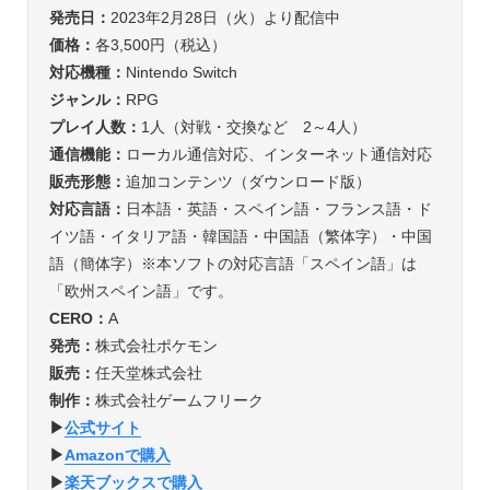
発売日
：
2023年2月28日（火）より配信中
価格
：
各3,500円（税込）
対応機種
：
Nintendo Switch
ジャンル
：
RPG
プレイ人数
：
1人（対戦・交換など 2～4人）
通信機能
：
ローカル通信対応、インターネット通信対応
販売形態
：
追加コンテンツ（ダウンロード版）
対応言語
：
日本語・英語・スペイン語・フランス語・ド
イツ語・イタリア語・韓国語・中国語（繁体字）・中国
語（簡体字）※本ソフトの対応言語「スペイン語」は
「欧州スペイン語」です。
CERO
：
A
発売
：
株式会社ポケモン
販売
：
任天堂株式会社
制作
：
株式会社ゲームフリーク
▶︎
公式サイト
▶︎
Amazonで購入
▶︎
楽天ブックスで購入