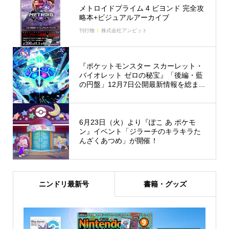
メトロイドプライム 4 ビヨンド 完全攻
略本+ビジュアルアーカイブ
刊行物
株式会社アンビット
『ポケットモンスター スカーレット・
バイオレット ゼロの秘宝』「後編・藍
の円盤」12月7日公開最新情報を総ま...
6月23日（火）より『ぽこ あ ポケモ
ン』イベント「ジラーチのキラキラた
んざくあつめ」が開催！
ニンドリ最新号
書籍・グッズ