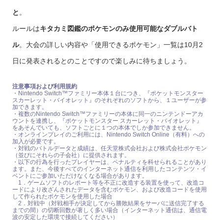
と
。
ルールは
キタカミ図鑑のポケモンのみ使用可能なダブルバト
ル
。大会の詳しい内容や「使用できるポケモン」一覧は10月2
日に発表されるとのことですので楽しみに待ちましょう。
注意事項および利用規約
・Nintendo Switch™ファミリー本体１台につき、『ポケットモンスター
スカーレット・バイオレット』のそれぞれのソフトから、１ユーザーが参
加できます。
・複数のNintendo Switch™ファミリーの本体に同一のニンテンドーアカ
ウントを連携し、『ポケットモンスター スカーレット・バイオレット』
をあそんでいても、ソフトごとに１つの本体でしか参加できません。
・オンラインプレイのご利用には、Nintendo Switch Online（有料）への
加入が必要です。
・対戦のバトルデータと成績は、任天堂株式会社および株式会社ポケモン
（並びにそれらの子会社）に提供されます。
・以下の行為を行ったプレイヤーは、ペナルティを科せられることがあり
ます。また、今後すべてのインターネット通信を利用したコンテンツ・イ
ベントにご参加いただけなくなる場合があります。
1．ゲームソフトのレポート等を不正に改造する装置を使って、改造コ
ードにより改ざんされたデータを含むポケモン、および改造コードを使用
して作られたポケモンを使用した場合
2．対戦中（対戦相手が決定してから勝敗結果をサーバに送信完了する
までの間）の切断回数が著しく多い場合（インターネット通信は、通信電
波の安定した環境で接続してください）