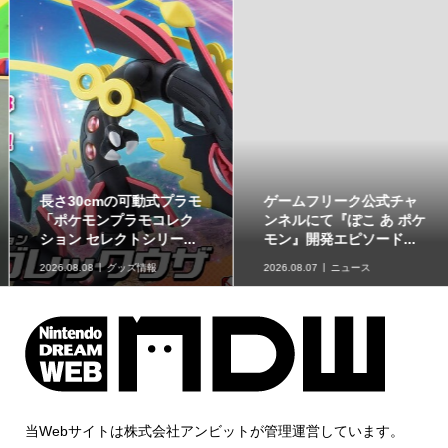
ゲームフリーク公式チャ
最初のパートナーポケモ
ンネルにて『ぽこ あ ポケ
ンなど30種！「ポケット
モン』開発エピソード...
モンスター30周年 ミニ...
2026.08.07
ニュース
2026.08.07
グッズ情報
当Webサイトは株式会社アンビットが管理運営しています。