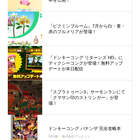
本を公開！
『ピクミンブルーム』7月から白・黄・
赤のプルメリアが登場！
『ドンキーコング リターンズ HD』に
ディクシーコングが登場！無料アップ
デートが本日配信
『スプラトゥーン3』サーモンランにて
「クマサン印のストリンガー」が登
場！
ドンキーコング バナンザ 完全攻略本
刊行物
株式会社アンビット