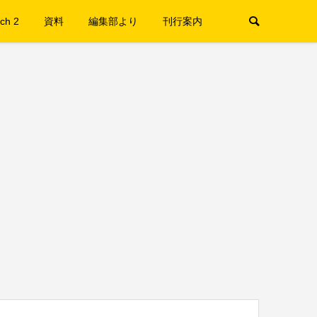
ch 2
資料
編集部より
刊行案内