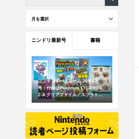
月を選択
ニンドリ最新号
書籍
ニンテンドードリーム 26年9月
号：付録はPokémon LEGENDS
Z-A クリアファイル／スプラト...