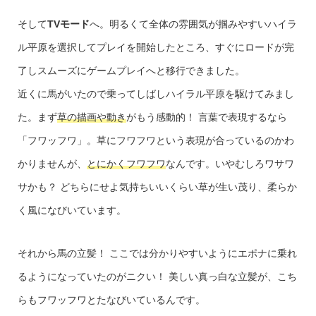
そして
TVモード
へ。明るくて全体の雰囲気が掴みやすいハイラ
ル平原を選択してプレイを開始したところ、すぐにロードが完
了しスムーズにゲームプレイへと移行できました。
近くに馬がいたので乗ってしばしハイラル平原を駆けてみまし
た。まず
草の描画や動き
がもう感動的！ 言葉で表現するなら
「フワッフワ」。草にフワフワという表現が合っているのかわ
かりませんが、
とにかくフワフワ
なんです。いやむしろワサワ
サかも？ どちらにせよ気持ちいいくらい草が生い茂り、柔らか
く風になびいています。
それから馬の立髪！ ここでは分かりやすいようにエポナに乗れ
るようになっていたのがニクい！ 美しい真っ白な立髪が、こち
らもフワッフワとたなびいているんです。