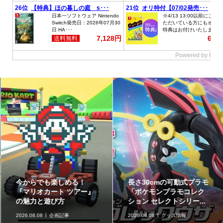
今からでも楽しめる！
長さ30cmの可動式プラモ
『マリオカート ツアー』
「ポケモンプラモコレク
の魅力と遊び方
ション セレクトシリー...
2026.08.08
企画記事
2026.08.08
グッズ情報