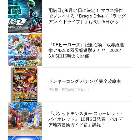
配信日が8月14日に決定！ マウス操作
でプレイする『Drag x Drive（ドラッグ
アンド ドライブ）』は6月25日から...
『FEヒーローズ』記念召喚「双界総選
挙アルム＆双界総選挙ミカヤ」2026年
6月5日16時より開催
ドンキーコング バナンザ 完全攻略本
刊行物
株式会社アンビット
『ポケットモンスター スカーレット・
バイオレット』 10月6日発表「パルデ
ア地方冒険ガイド篇」詳報！