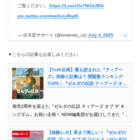
ご覧ください。
https://t.co/sOv7NOdJMA
pic.twitter.com/mw3xcyRqd6
— 任天堂サポート (@nintendo_cs)
July 4, 2025
▼こちらの記事もお楽しみください
【TotK企画】最も読まれた『ティアー
ズ』深掘り記事は？ 閲覧数ランキング
TOP5｜『ゼルダの伝説 ティアーズ オ...
発売2周年を迎えた『ゼルダの伝説 ティアーズ オブ ザ キ
ングダム』お祝い企画！ NDW編集部がお届けしてきた『...
【体験レポ】草まで美しい！『ゼルダの
伝説 ブレス オブ ザ ワイルド／ゼルダの