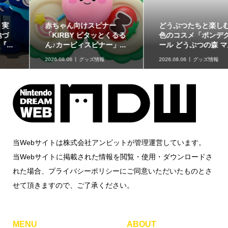
どうぶつたちと楽しむ12
「星たべよ」に「ポケモ
色のコスメ「ポンデクル
ン」のハロウィンデザイ
ール どうぶつの森 マル...
ンが登場！8月17日発売
2026.08.06
グッズ情報
2026.08.06
グッズ情報
当Webサイトは株式会社アンビットが管理運営しています。
当Webサイトに掲載された情報を閲覧・使用・ダウンロードさ
れた場合、プライバシーポリシーにご同意いただいたものとさ
せて頂きますので、ご了承ください。
MENU
ABOUT