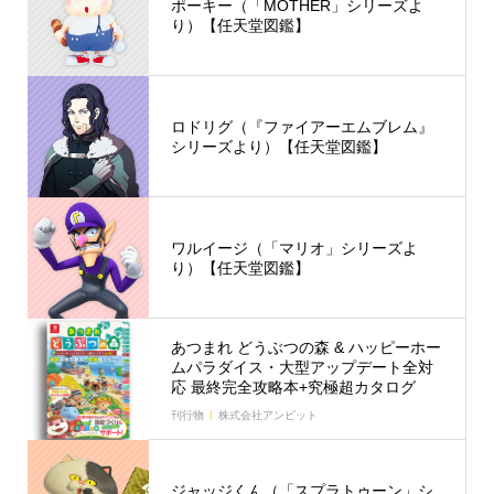
ポーキー（「MOTHER」シリーズよ
り）【任天堂図鑑】
ロドリグ（『ファイアーエムブレム』
シリーズより）【任天堂図鑑】
ワルイージ（「マリオ」シリーズよ
り）【任天堂図鑑】
あつまれ どうぶつの森 & ハッピーホー
ムパラダイス・大型アップデート全対
応 最終完全攻略本+究極超カタログ
刊行物
株式会社アンビット
ジャッジくん（「スプラトゥーン」シ