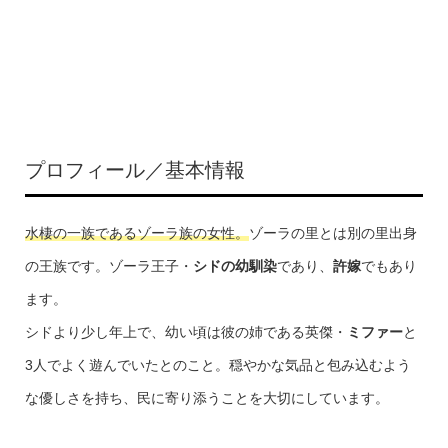
プロフィール／基本情報
水棲の一族であるゾーラ族の女性。
ゾーラの里とは別の里出身
の王族です。ゾーラ王子・
シドの幼馴染
であり、
許嫁
でもあり
ます。
シドより少し年上で、幼い頃は彼の姉である英傑・
ミファー
と
3人でよく遊んでいたとのこと。穏やかな気品と包み込むよう
な優しさを持ち、民に寄り添うことを大切にしています。