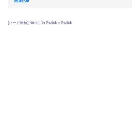
関連記事
[ハード略称] Nintendo Switch＝Switch