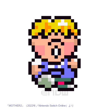
『MOTHER2』（2022年／Nintendo Switch Online）より