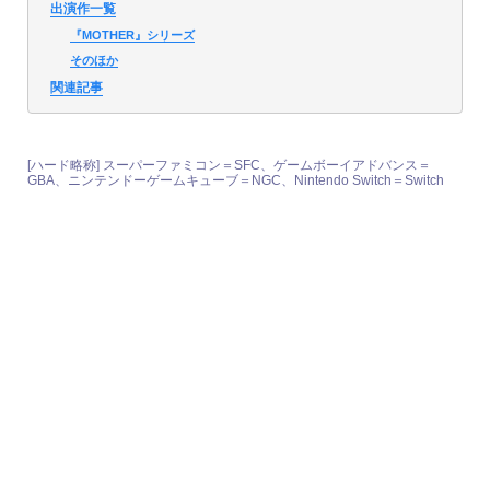
出演作一覧
『MOTHER』シリーズ
そのほか
関連記事
[ハード略称] スーパーファミコン＝SFC、ゲームボーイアドバンス＝
GBA、ニンテンドーゲームキューブ＝NGC、Nintendo Switch＝Switch