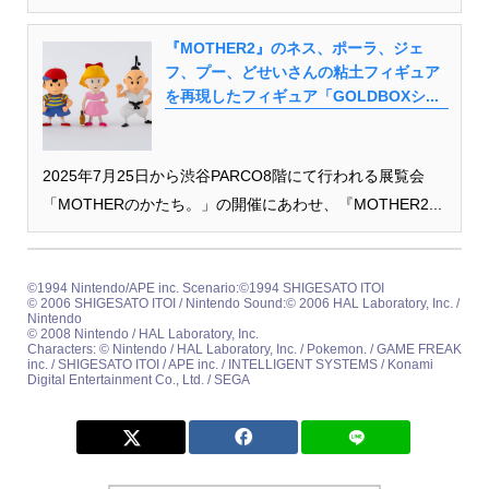
『MOTHER2』のネス、ポーラ、ジェ
フ、プー、どせいさんの粘土フィギュア
を再現したフィギュア「GOLDBOXシ...
2025年7月25日から渋谷PARCO8階にて行われる展覧会
「MOTHERのかたち。」の開催にあわせ、『MOTHER2...
©1994 Nintendo/APE inc. Scenario:©1994 SHIGESATO ITOI
© 2006 SHIGESATO ITOI / Nintendo Sound:© 2006 HAL Laboratory, Inc. /
Nintendo
© 2008 Nintendo / HAL Laboratory, Inc.
Characters: © Nintendo / HAL Laboratory, Inc. / Pokemon. / GAME FREAK
inc. / SHIGESATO ITOI / APE inc. / INTELLIGENT SYSTEMS / Konami
Digital Entertainment Co., Ltd. / SEGA