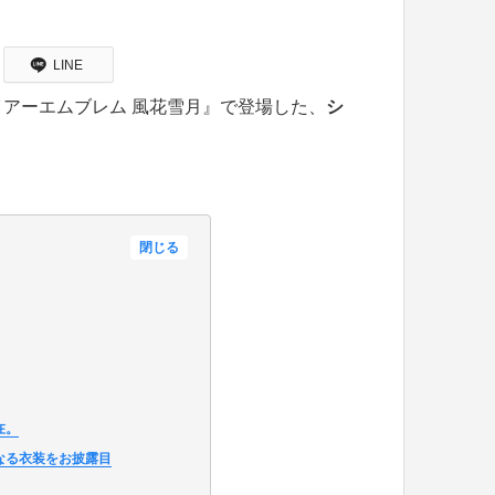
LINE
アーエムブレム 風花雪月』で登場した、
シ
閉じる
在。
なる衣装をお披露目