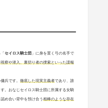
る「
セイロス騎士団
」に身を置く弓の名手で
情視察や潜入、裏切り者の捜索といった諜報
い傭兵です。
徹底した現実主義者
であり、誰
ます。おなじセイロス騎士団に所属する女騎
を認め合い背中を預け合う
相棒のような存在