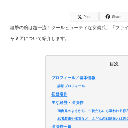
Post
Share
狙撃の腕は超一流！クールビューティな女傭兵。『ファイ
ャミア
について紹介します。
目次
プロフィール／基本情報
詳細プロフィール
初登場作
主な経歴・出演作
面倒見のよさから、生徒たちにも慕われる存
忍者装束や水着など、ふだんの戦闘服とは異
出演作一覧