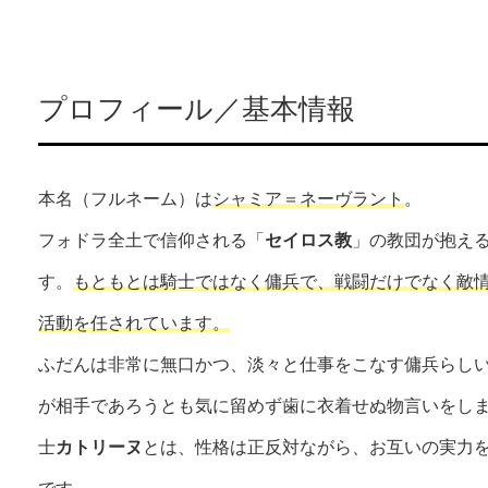
プロフィール／基本情報
本名（フルネーム）は
シャミア＝ネーヴラント
。
フォドラ全土で信仰される「
セイロス教
」の教団が抱え
す。
もともとは騎士ではなく傭兵で、戦闘だけでなく敵
活動を任されています。
ふだんは非常に無口かつ、淡々と仕事をこなす傭兵らし
が相手であろうとも気に留めず歯に衣着せぬ物言いをし
士
カトリーヌ
とは、性格は正反対ながら、お互いの実力