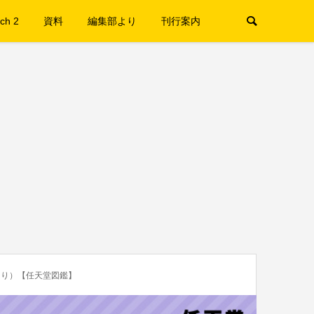
ch 2
資料
編集部より
刊行案内
より）【任天堂図鑑】