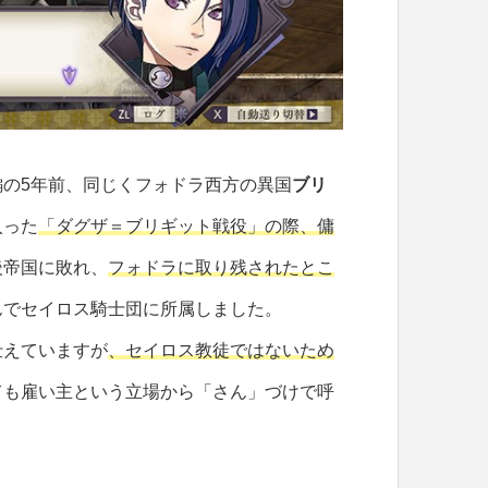
編の5年前、同じくフォドラ西方の異国
ブリ
入った
「ダグザ＝ブリギット戦役」の際、傭
後帝国に敗れ、
フォドラに取り残されたとこ
んでセイロス騎士団に所属しました。
仕えていますが
、セイロス教徒ではないため
ても雇い主という立場から「さん」づけで呼