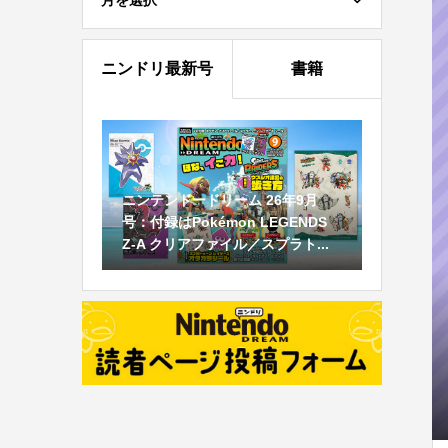
月を選択
ニンドリ最新号
書籍
ニンテンドードリーム 26年9月
号：付録はPokémon LEGENDS
Z-A クリアファイル／スプラト...