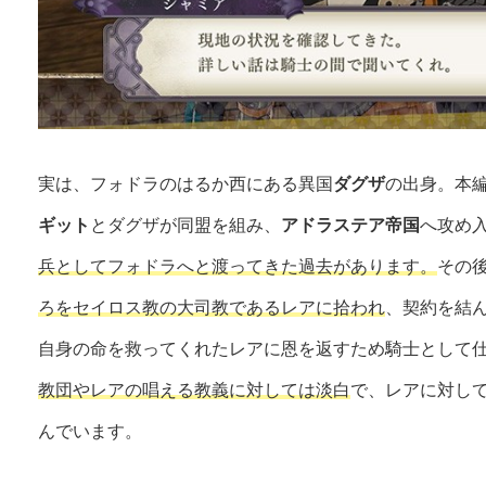
実は、フォドラのはるか西にある異国
ダグザ
の出身。本
ギット
とダグザが同盟を組み、
アドラステア帝国
へ攻め
兵としてフォドラへと渡ってきた過去があります。
その
ろをセイロス教の大司教であるレアに拾われ
、契約を結
自身の命を救ってくれたレアに恩を返すため騎士として
教団やレアの唱える教義に対しては淡白
で、レアに対し
んでいます。