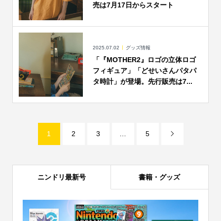
売は7月17日からスタート
2025.07.02
グッズ情報
「『MOTHER2』ロゴの立体ロゴ
フィギュア」「どせいさんパタパ
タ時計」が登場。先行販売は7...
1
2
3
…
5

ニンドリ最新号
書籍・グッズ