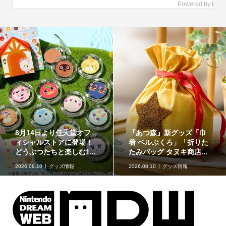
イラストが特徴的な『ス
原作再現がスゴい「ギャ
ーパーマリオブラザー
ラクシーコート」の細部
ズ』のフロート【kikai...
に注目！元ネタも合わ...
2026.08.09
kikaiのマリオグッズ
ミュージアム
2026.08.09
企画記事