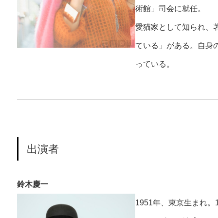
術館」司会に就任。
愛猫家として知られ、
ている」がある。自身の
っている。
出演者
鈴木慶一
1951年、東京生まれ。