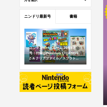
月を選択
ニンドリ最新号
書籍
ニンテンドードリーム 26年9月
号：付録はPokémon LEGENDS
Z-A クリアファイル／スプラト...