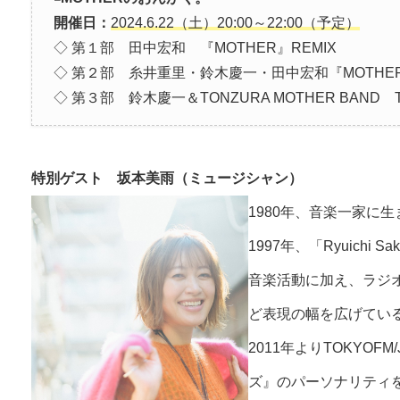
開催日：
2024.6.22（土）20:00～22:00（予定）
◇ 第１部 田中宏和 『MOTHER』REMIX
◇ 第２部 糸井重里・鈴木慶一・田中宏和『MOTH
◇ 第３部 鈴木慶一＆TONZURA MOTHER BAND THE
特別ゲスト 坂本美雨（ミュージシャン）
1980年、音楽一家に
1997年、「Ryuichi S
音楽活動に加え、ラジ
ど表現の幅を広げてい
2011年よりTOKYO
ズ』のパーソナリティを