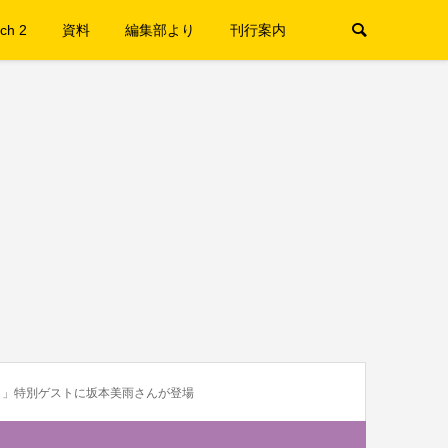
ch 2
資料
編集部より
刊行案内
く。」特別ゲストに坂本美雨さんが登場