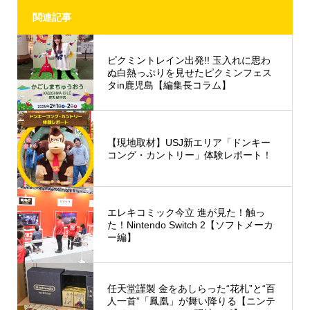
関連記事
ピクミントレイン出発!! 玉入れに思わ
ぬ白熱っぷりを見せたピクミンフェス
タin鹿児島【編集長コラム】
【現地取材】USJ新エリア「ドンキー
コング・カントリー」体験レポート！
エレキコミック今立 進が見た！触っ
た！Nintendo Switch 2【ソフトメーカ
ー編】
任天堂謹製 金をあしらった“花札”と“百
人一首”「鳳凰」が舞い降りる【ニンテ