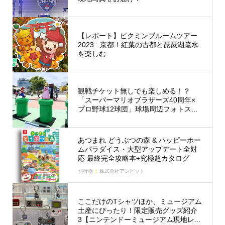
【レポート】ピクミンブルームツアー
2023 : 京都！紅葉の古都と琵琶湖疏水
を楽しむ
観戦チケット無しでも楽しめる！？
「スーパーマリオブラザーズ40周年×
プロ野球12球団」球場周辺フォトス...
あつまれ どうぶつの森 & ハッピーホー
ムパラダイス・大型アップデート全対
応 最終完全攻略本+究極超カタログ
刊行物
株式会社アンビット
ここだけのTシャツほか、ミュージアム
土産にぴったり！限定販売グッズ紹介
3【ニンテンドーミュージアム現地レ...