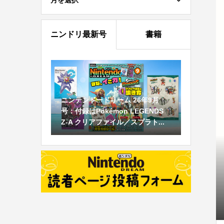
月を選択
ニンドリ最新号
書籍
ニンテンドードリーム 26年9月
号：付録はPokémon LEGENDS
Z-A クリアファイル／スプラト...