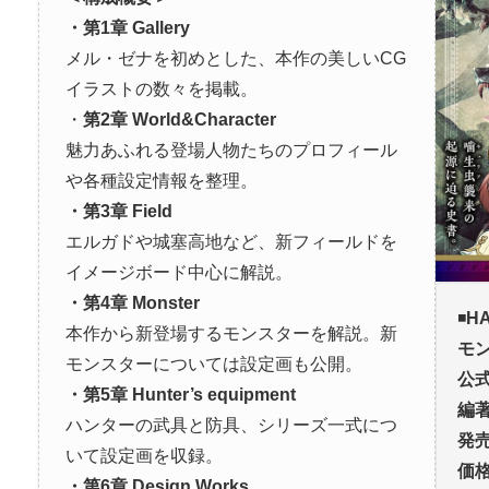
・第1章 Gallery
メル・ゼナを初めとした、本作の美しいCG
イラストの数々を掲載。
・
第2章 World&Character
魅力あふれる登場人物たちのプロフィール
や各種設定情報を整理。
・第3章 Field
エルガドや城塞高地など、新フィールドを
イメージボード中心に解説。
・第4章 Monster
◾️
HA
本作から新登場するモンスターを解説。新
モ
モンスターについては設定画も公開。
公
・第5章 Hunter’s equipment
編
ハンターの武具と防具、シリーズ一式につ
発
いて設定画を収録。
価
・第6章 Design Works