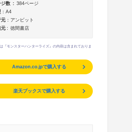
ページ数 ‏ : ‎
384ページ
型
：A4
行元
：アンビット
:
‎
徳間書店
は『モンスターハンターライズ』の内容は含まれておりま
Amazon.co.jpで購入する
楽天ブックスで購入する